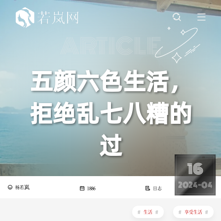
ARTICLE
五颜六色生活，
拒绝乱七八糟的
过
16
2024-04
杨若岚
1886
日志
生活
享受生活