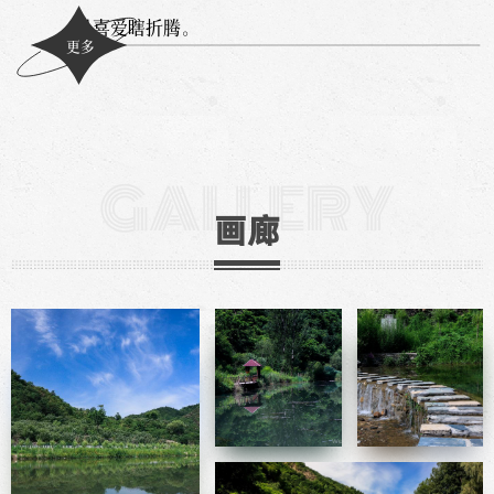
是喜爱瞎折腾。
更多
GALLERY
画廊