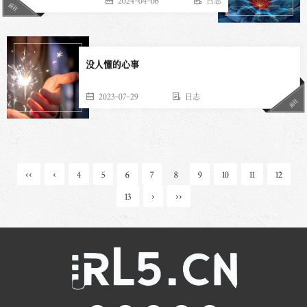
前往
没人懂的心事
2023-07-29
日志
前往
‹‹
‹
4
5
6
7
8
9
10
11
12
13
›
››